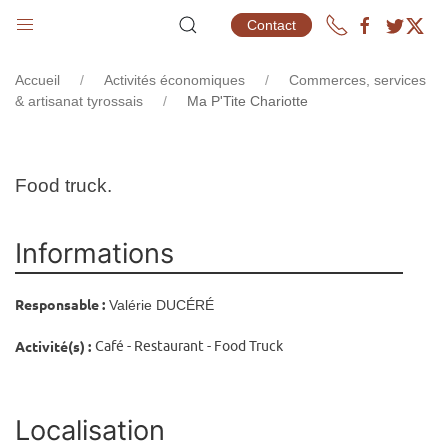
MA P'TITE CHARIOTTE
Contact
Accueil
Activités économiques
Commerces, services
& artisanat tyrossais
Ma P'Tite Chariotte
Food truck.
Informations
Responsable :
Valérie DUCÉRÉ
Activité(s) :
Café - Restaurant - Food Truck
Localisation